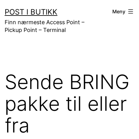
Gå
POST I BUTIKK
Meny
til
Finn nærmeste Access Point –
innhold
Pickup Point – Terminal
Sende BRING
pakke til eller
fra