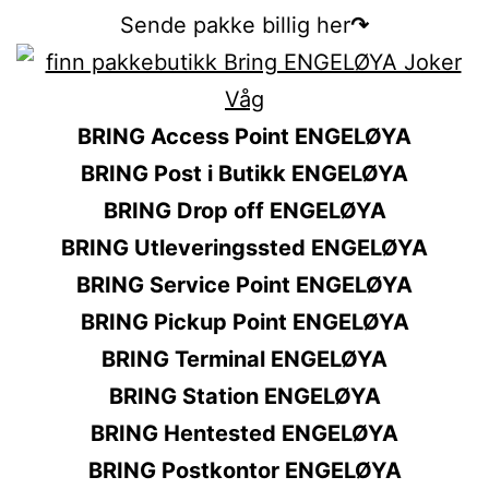
Sende pakke billig her
↷
BRING Access Point ENGELØYA
BRING Post i Butikk ENGELØYA
BRING Drop off ENGELØYA
BRING Utleveringssted ENGELØYA
BRING Service Point ENGELØYA
BRING Pickup Point ENGELØYA
BRING Terminal ENGELØYA
BRING Station ENGELØYA
BRING Hentested ENGELØYA
BRING Postkontor ENGELØYA