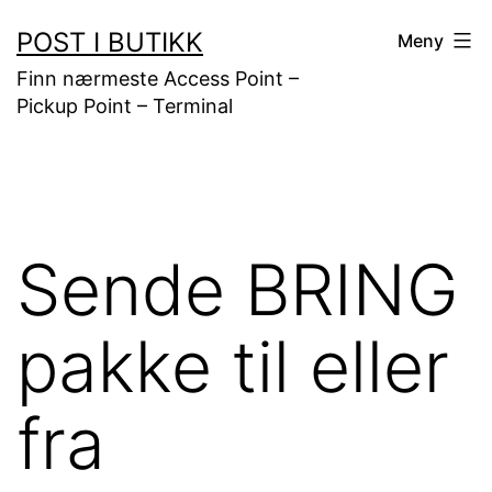
Gå
POST I BUTIKK
Meny
til
Finn nærmeste Access Point –
innhold
Pickup Point – Terminal
Sende BRING
pakke til eller
fra