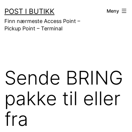
Gå
POST I BUTIKK
Meny
til
Finn nærmeste Access Point –
innhold
Pickup Point – Terminal
Sende BRING
pakke til eller
fra