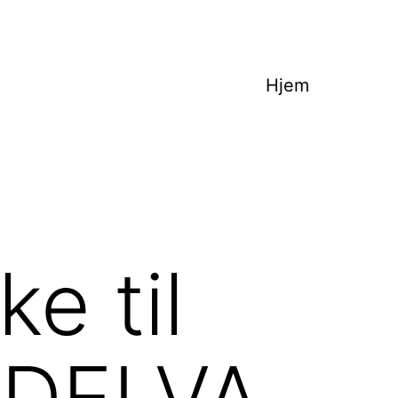
Hjem
e til
ADELVA