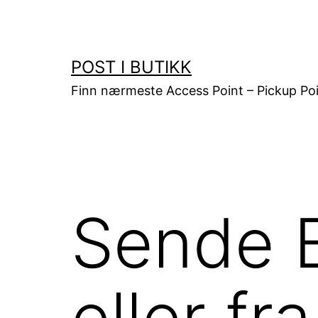
Gå
til
innhold
POST I BUTIKK
Finn nærmeste Access Point – Pickup Poi
Sende B
eller f