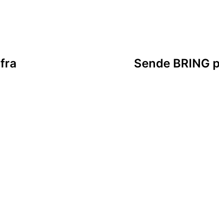
sjon
fra
Sende BRING pa