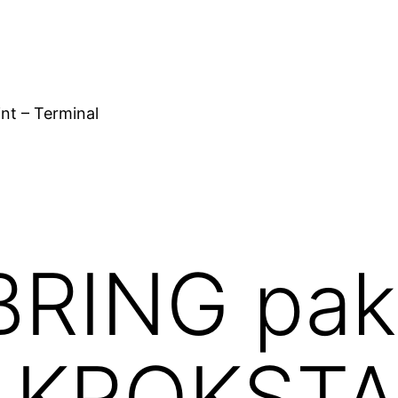
nt – Terminal
RING pakk
ra KROKST