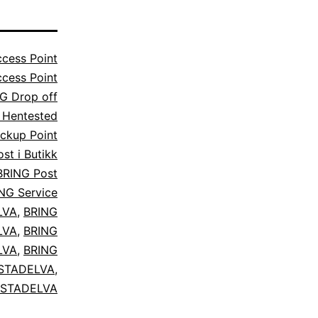
cess Point
cess Point
G Drop off
 Hentested
ckup Point
st i Butikk
BRING Post
NG Service
LVA
,
BRING
LVA
,
BRING
LVA
,
BRING
KSTADELVA
,
KSTADELVA