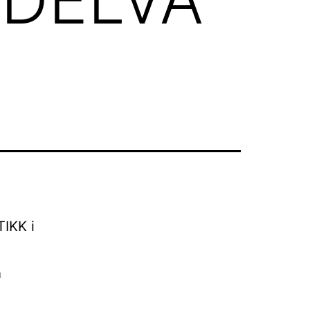
IKK i
a