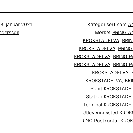
3. januar 2021
Kategorisert som
Ac
Andersson
Merket
BRING Ac
KROKSTADELVA
,
BRIN
KROKSTADELVA
,
BRING
KROKSTADELVA
,
BRING Pi
KROKSTADELVA
,
BRING Po
KROKSTADELVA
,
KROKSTADELVA
,
BRI
Point KROKSTADE
Station KROKSTADE
Terminal KROKSTADE
Utleveringssted KRO
RING Postkontor KRO