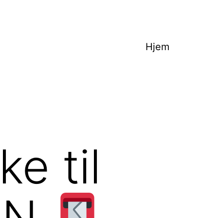
Hjem
e til
GEN