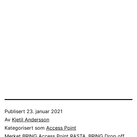
Publisert
23. januar 2021
Av
Kjetil Andersson
Kategorisert som
Access Point
Merket
BRING Access Point RASTA
,
BRING Drop off