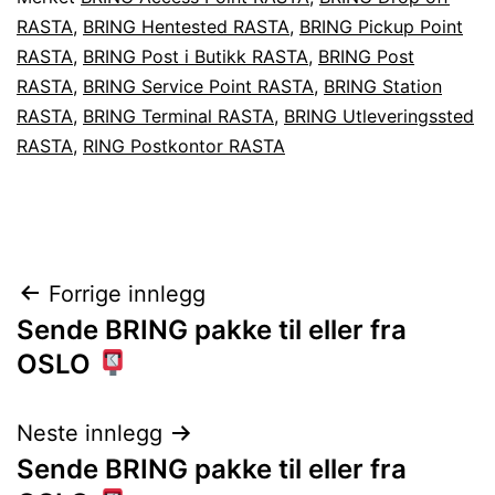
RASTA
,
BRING Hentested RASTA
,
BRING Pickup Point
RASTA
,
BRING Post i Butikk RASTA
,
BRING Post
RASTA
,
BRING Service Point RASTA
,
BRING Station
RASTA
,
BRING Terminal RASTA
,
BRING Utleveringssted
RASTA
,
RING Postkontor RASTA
Innleggsnavigasjon
Forrige innlegg
Sende BRING pakke til eller fra
OSLO
Neste innlegg
Sende BRING pakke til eller fra