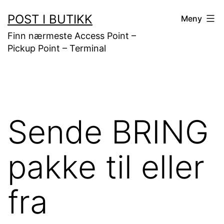
Gå
POST I BUTIKK
Meny
til
Finn nærmeste Access Point –
innhold
Pickup Point – Terminal
Sende BRING
pakke til eller
fra