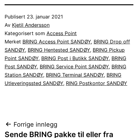
Publisert
23. januar 2021
Av
Kjetil Andersson
Kategorisert som
Access Point
Merket
BRING Access Point SANDØY
,
BRING Drop off
SANDØY
,
BRING Hentested SANDØY
,
BRING Pickup
Point SANDØY
,
BRING Post i Butikk SANDØY
,
BRING
Post SANDØY
,
BRING Service Point SANDØY
,
BRING
Station SANDØY
,
BRING Terminal SANDØY
,
BRING
Utleveringssted SANDØY
,
RING Postkontor SANDØY
Innleggsnavigasjon
Forrige innlegg
Sende BRING pakke til eller fra