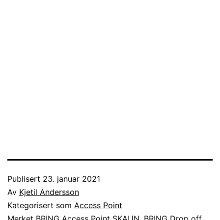
Publisert
23. januar 2021
Av
Kjetil Andersson
Kategorisert som
Access Point
Merket
BRING Access Point SKAUN
,
BRING Drop off