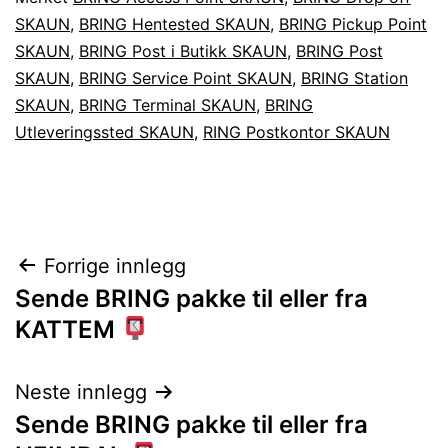
SKAUN
,
BRING Hentested SKAUN
,
BRING Pickup Point
SKAUN
,
BRING Post i Butikk SKAUN
,
BRING Post
SKAUN
,
BRING Service Point SKAUN
,
BRING Station
SKAUN
,
BRING Terminal SKAUN
,
BRING
Utleveringssted SKAUN
,
RING Postkontor SKAUN
Innleggsnavigasjon
Forrige innlegg
Sende BRING pakke til eller fra
KATTEM
Neste innlegg
Sende BRING pakke til eller fra