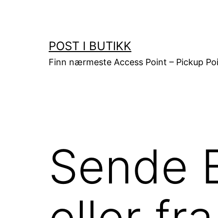
Gå
til
innhold
POST I BUTIKK
Finn nærmeste Access Point – Pickup Poi
Sende B
eller f