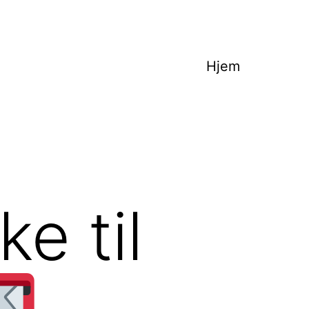
Hjem
e til