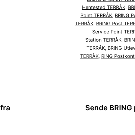
Hentested TERRÅK
,
BR
Point TERRÅK
,
BRING Po
TERRÅK
,
BRING Post TER
Service Point TER
Station TERRÅK
,
BRIN
TERRÅK
,
BRING Utlev
TERRÅK
,
RING Postkon
sjon
fra
Sende BRING p