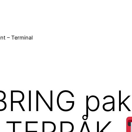
nt – Terminal
RING pakk
ra TERRÅK