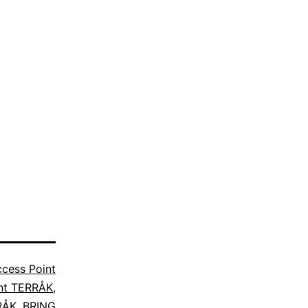
cess Point
nt TERRÅK
,
RÅK
,
BRING