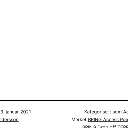
3. januar 2021
Kategorisert som
Ac
Andersson
Merket
BRING Access Poi
BRING Drop off TER