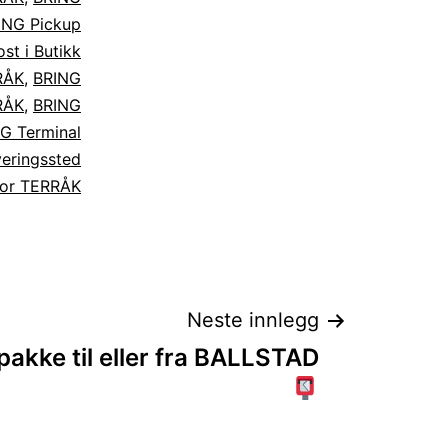
ING Pickup
st i Butikk
RÅK
,
BRING
RÅK
,
BRING
G Terminal
eringssted
tor TERRÅK
Neste innlegg
akke til eller fra BALLSTAD