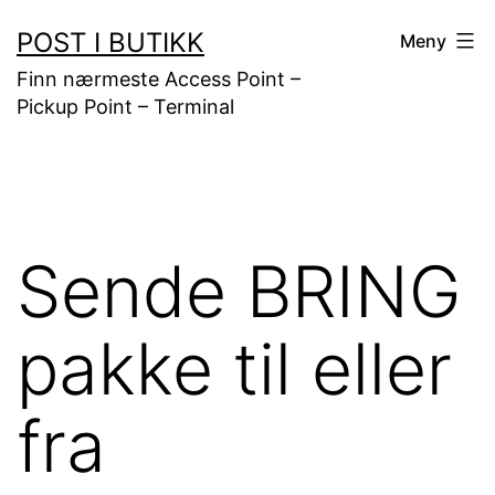
Gå
POST I BUTIKK
Meny
til
Finn nærmeste Access Point –
innhold
Pickup Point – Terminal
Sende BRING
pakke til eller
fra