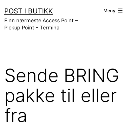
Gå
POST I BUTIKK
Meny
til
Finn nærmeste Access Point –
innhold
Pickup Point – Terminal
Sende BRING
pakke til eller
fra