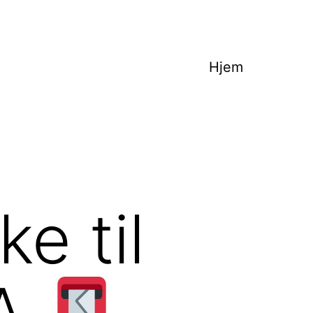
Hjem
e til
RA