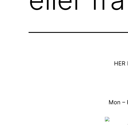
HER 
Mon – F