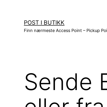
Gå
til
innhold
POST I BUTIKK
Finn nærmeste Access Point – Pickup Poi
Sende B
eller f