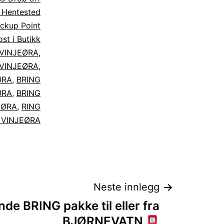
 Hentested
ckup Point
st i Butikk
 VINJEØRA
,
t VINJEØRA
,
ØRA
,
BRING
ØRA
,
BRING
JEØRA
,
RING
r VINJEØRA
Neste innlegg
nde BRING pakke til eller fra
BJØRNEVATN