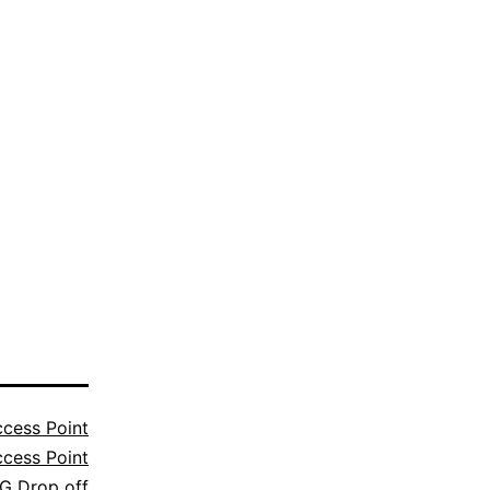
cess Point
cess Point
G Drop off