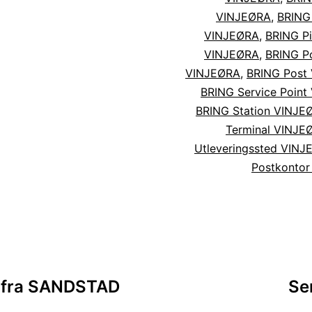
VINJEØRA
,
BRING
VINJEØRA
,
BRING Pi
VINJEØRA
,
BRING Po
VINJEØRA
,
BRING Post
BRING Service Poin
BRING Station VINJE
Terminal VINJE
Utleveringssted VIN
Postkonto
sjon
er fra SANDSTAD
Se