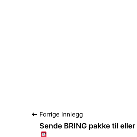
Innleggsnaviga
Forrige innlegg
Sende BRING pakke til ell