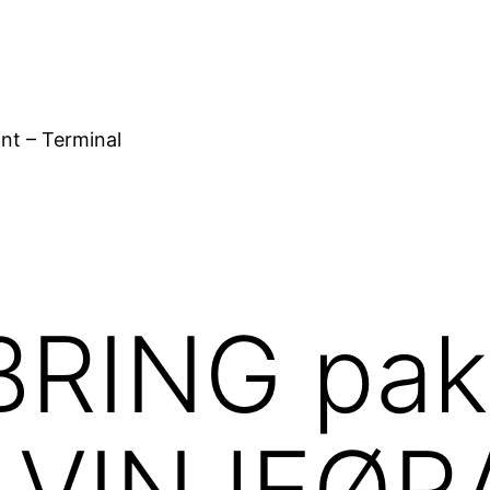
nt – Terminal
RING pakk
ra VINJEØ