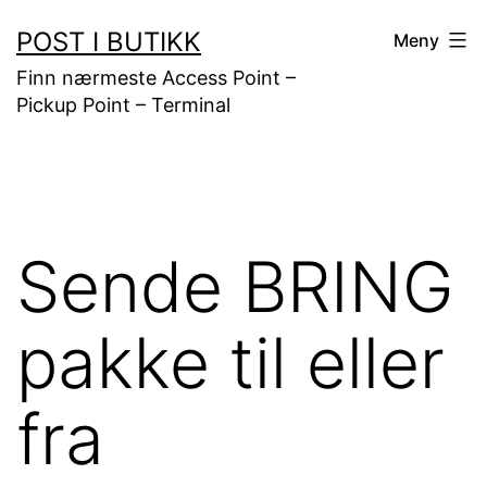
Gå
POST I BUTIKK
Meny
til
Finn nærmeste Access Point –
innhold
Pickup Point – Terminal
Sende BRING
pakke til eller
fra