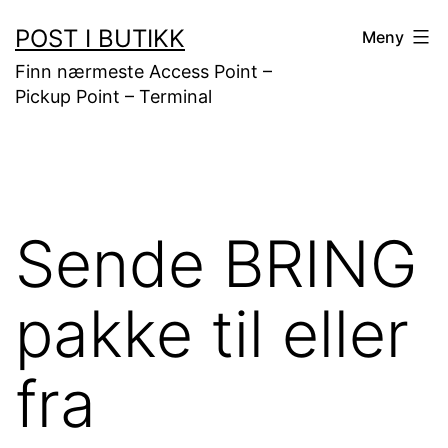
Gå
POST I BUTIKK
Meny
til
Finn nærmeste Access Point –
innhold
Pickup Point – Terminal
Sende BRING
pakke til eller
fra