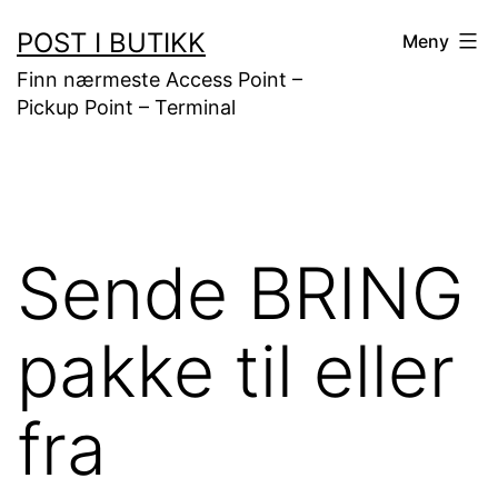
Gå
POST I BUTIKK
Meny
til
Finn nærmeste Access Point –
innhold
Pickup Point – Terminal
Sende BRING
pakke til eller
fra