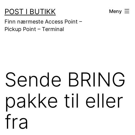
Gå
POST I BUTIKK
Meny
til
Finn nærmeste Access Point –
innhold
Pickup Point – Terminal
Sende BRING
pakke til eller
fra