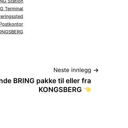
NG Station
G Terminal
eringssted
Postkontor
ONGSBERG
Neste innlegg
nde BRING pakke til eller fra
KONGSBERG