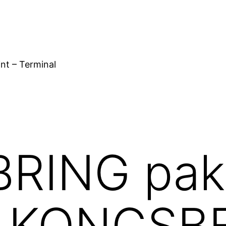
nt – Terminal
RING pakk
fra KONGS