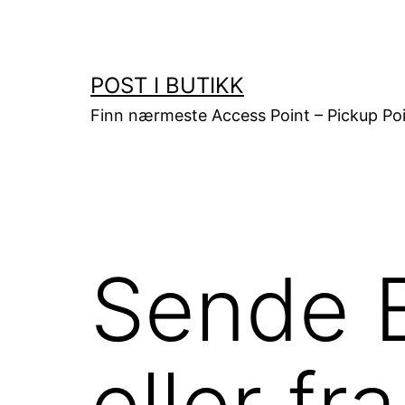
Gå
til
innhold
POST I BUTIKK
Finn nærmeste Access Point – Pickup Poi
Sende B
eller 