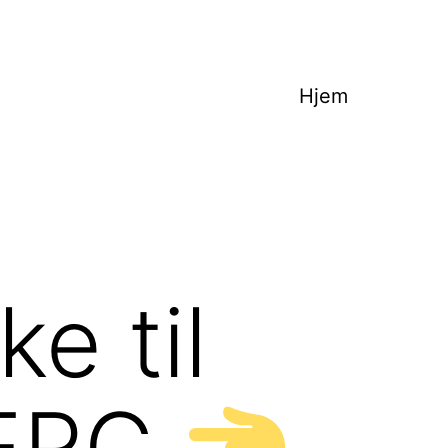
Hjem
e til
BERG