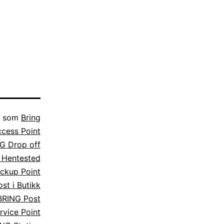
t som
Bring
cess Point
G Drop off
 Hentested
ckup Point
st i Butikk
BRING Post
rvice Point