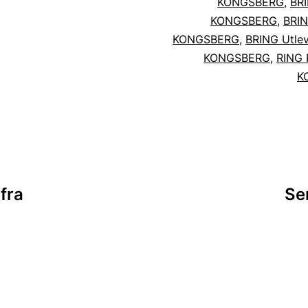
KONGSBERG
,
BRI
KONGSBERG
,
BRIN
KONGSBERG
,
BRING Utlev
KONGSBERG
,
RING 
K
sjon
fra
Se