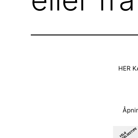
HER K
Åpnin