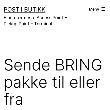
Gå
POST I BUTIKK
Meny
til
Finn nærmeste Access Point –
innhold
Pickup Point – Terminal
Sende BRING
pakke til eller
fra