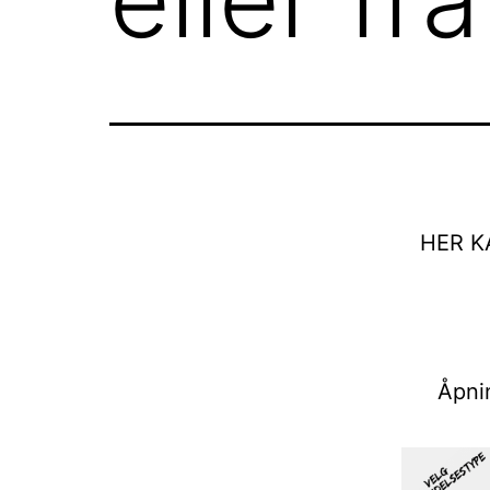
HER K
Åpnin