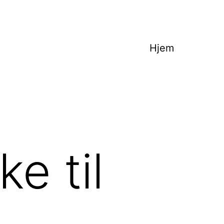
Hjem
e til