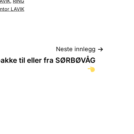
LAVIK
,
RING
ntor LAVIK
Neste innlegg
kke til eller fra SØRBØVÅG