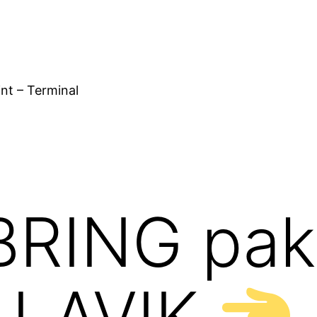
nt – Terminal
RING pakk
ra LAVIK