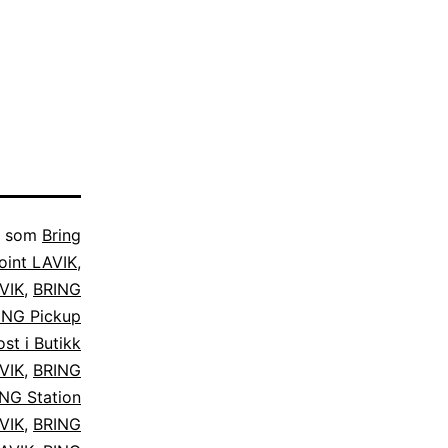
t som
Bring
oint LAVIK
,
VIK
,
BRING
ING Pickup
st i Butikk
VIK
,
BRING
NG Station
VIK
,
BRING