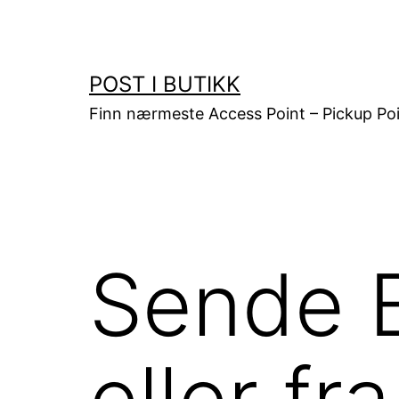
Gå
til
innhold
POST I BUTIKK
Finn nærmeste Access Point – Pickup Poi
Sende B
eller f