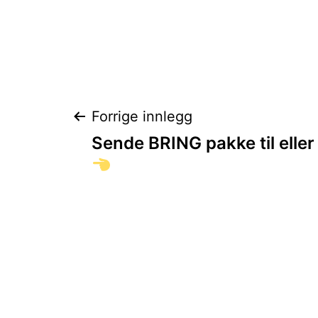
Innleggsnaviga
Forrige innlegg
Sende BRING pakke til elle