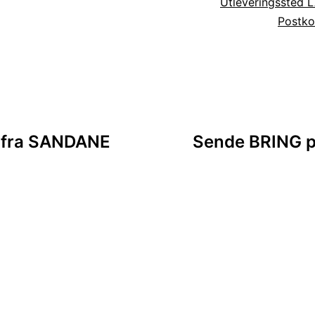
Utleveringssted 
Postko
sjon
r fra SANDANE
Sende BRING pa