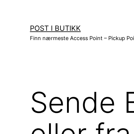
Gå
til
innhold
POST I BUTIKK
Finn nærmeste Access Point – Pickup Poi
Sende B
eller f