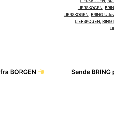
LIERSKOGEN
,
BRI
LIERSKOGEN
,
BRIN
LIERSKOGEN
,
BRING Utlev
LIERSKOGEN
,
RING 
L
sjon
er fra BORGEN
Sende BRING p