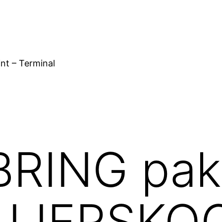
nt – Terminal
RING pakk
ra LIERSK