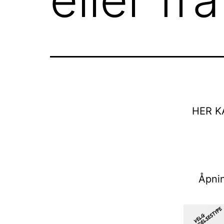
HER K
Åpnin