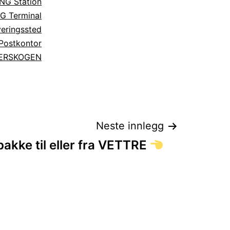
NG Station
G Terminal
eringssted
Postkontor
IERSKOGEN
Neste innlegg
akke til eller fra VETTRE