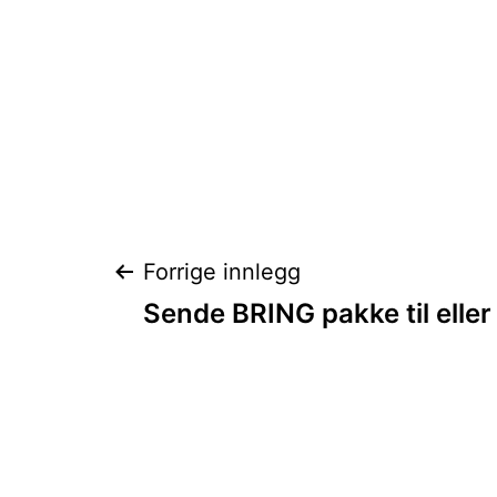
Innleggsnaviga
Forrige innlegg
Sende BRING pakke til ell