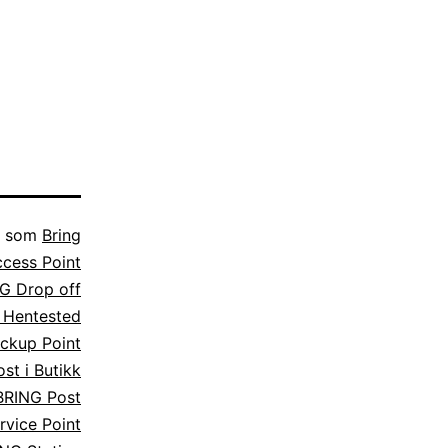
t som
Bring
cess Point
G Drop off
 Hentested
ckup Point
st i Butikk
BRING Post
rvice Point