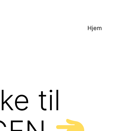
Hjem
e til
OGEN