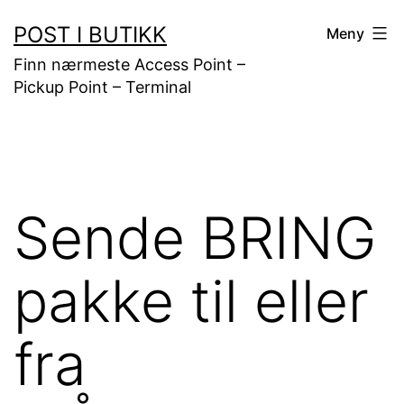
Gå
POST I BUTIKK
Meny
til
Finn nærmeste Access Point –
innhold
Pickup Point – Terminal
Sende BRING
pakke til eller
fra