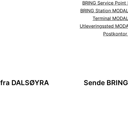
BRING Service Poin
BRING Station MODA
Terminal MODA
Utleveringssted MOD
Postkonto
sjon
r fra DALSØYRA
Sende BRING 