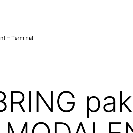
nt – Terminal
RING pakk
fra MODAL