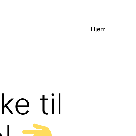
Hjem
e til
EN