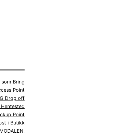
t som
Bring
cess Point
G Drop off
 Hentested
ckup Point
st i Butikk
t MODALEN
,