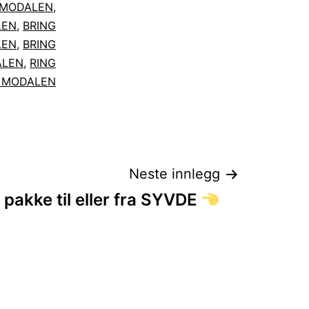
t MODALEN
,
LEN
,
BRING
LEN
,
BRING
ALEN
,
RING
r MODALEN
Neste innlegg
pakke til eller fra SYVDE