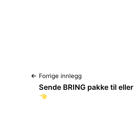
Innleggsnaviga
Forrige innlegg
Sende BRING pakke til elle