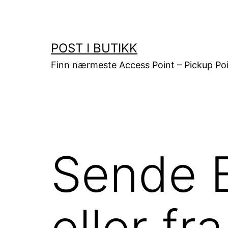
Gå
til
innhold
POST I BUTIKK
Finn nærmeste Access Point – Pickup Poi
Sende B
eller 