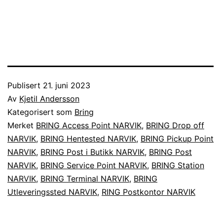
Publisert
21. juni 2023
Av
Kjetil Andersson
Kategorisert som
Bring
Merket
BRING Access Point NARVIK
,
BRING Drop off
NARVIK
,
BRING Hentested NARVIK
,
BRING Pickup Point
NARVIK
,
BRING Post i Butikk NARVIK
,
BRING Post
NARVIK
,
BRING Service Point NARVIK
,
BRING Station
NARVIK
,
BRING Terminal NARVIK
,
BRING
Utleveringssted NARVIK
,
RING Postkontor NARVIK