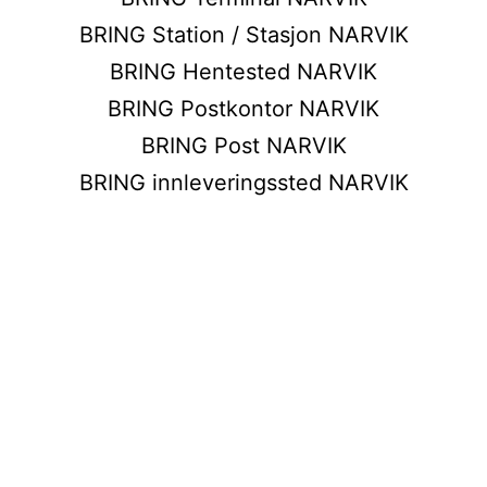
BRING Station / Stasjon NARVIK
BRING Hentested NARVIK
BRING Postkontor NARVIK
BRING Post NARVIK
BRING innleveringssted NARVIK