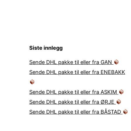
Siste innlegg
Sende DHL pakke til eller fra GAN
Sende DHL pakke til eller fra ENEBAKK
Sende DHL pakke til eller fra ASKIM
Sende DHL pakke til eller fra ØRJE
Sende DHL pakke til eller fra BÅSTAD