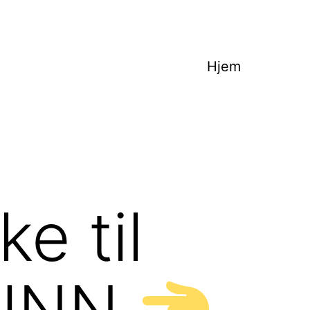
Hjem
e til
RUNN