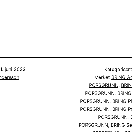
1. juni 2023
Kategoriser
Andersson
Merket
BRING Ac
PORSGRUNN
,
BRIN
PORSGRUNN
,
BRING
PORSGRUNN
,
BRING Pi
PORSGRUNN
,
BRING Po
PORSGRUNN
,
PORSGRUNN
,
BRING Se