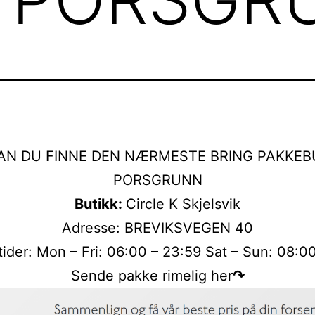
AN DU FINNE DEN NÆRMESTE BRING PAKKEBU
PORSGRUNN
Butikk:
Circle K Skjelsvik
Adresse: BREVIKSVEGEN 40
ider: Mon – Fri: 06:00 – 23:59 Sat – Sun: 08:0
Sende pakke rimelig her
↷