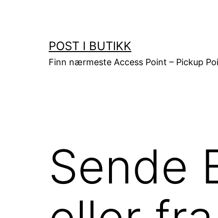
Gå
til
innhold
POST I BUTIKK
Finn nærmeste Access Point – Pickup Poi
Sende B
eller 