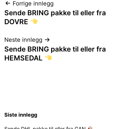
Innleggsnavigasjon
Forrige innlegg
Sende BRING pakke til eller fra
DOVRE
Neste innlegg
Sende BRING pakke til eller fra
HEMSEDAL
Siste innlegg
Sende DHL pakke til eller fra GAN