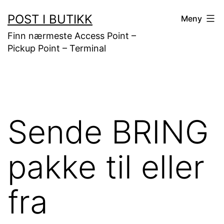
Gå
POST I BUTIKK
Meny
til
Finn nærmeste Access Point –
innhold
Pickup Point – Terminal
Sende BRING
pakke til eller
fra