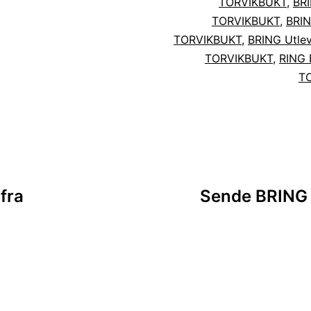
TORVIKBUKT
,
BRI
TORVIKBUKT
,
BRIN
TORVIKBUKT
,
BRING Utlev
TORVIKBUKT
,
RING 
T
sjon
fra
Sende BRING p