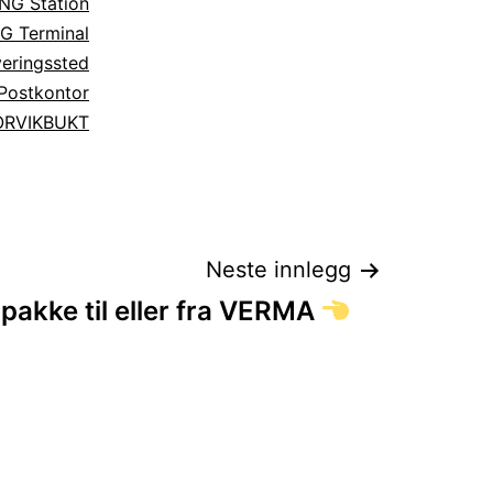
NG Station
G Terminal
eringssted
Postkontor
ORVIKBUKT
Neste innlegg
akke til eller fra VERMA