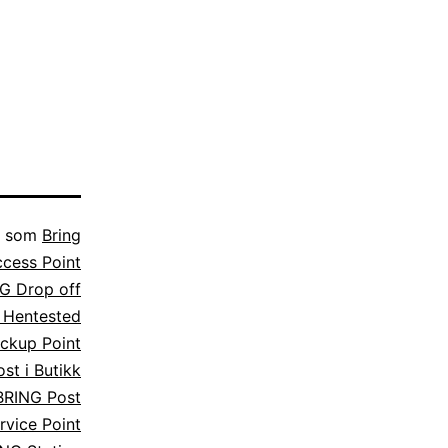
t som
Bring
cess Point
G Drop off
 Hentested
ckup Point
st i Butikk
BRING Post
rvice Point