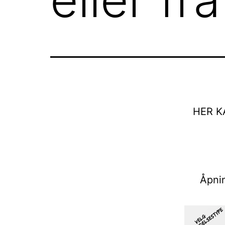
HER K
Åpnin