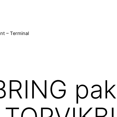
nt – Terminal
RING pakk
ra TORVIK