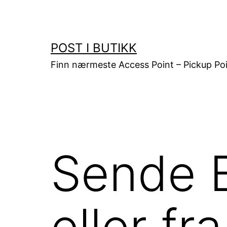
Gå
til
innhold
POST I BUTIKK
Finn nærmeste Access Point – Pickup Poi
Sende B
eller f