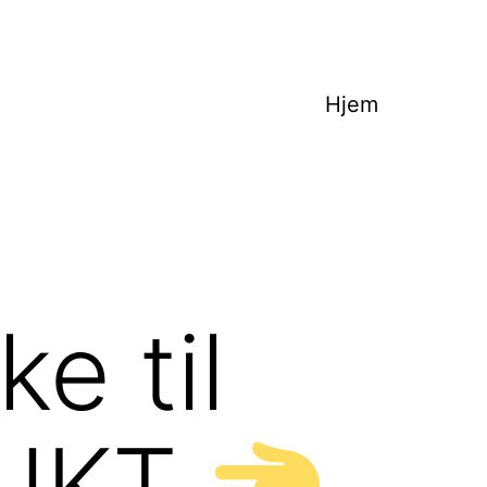
Hjem
e til
BUKT