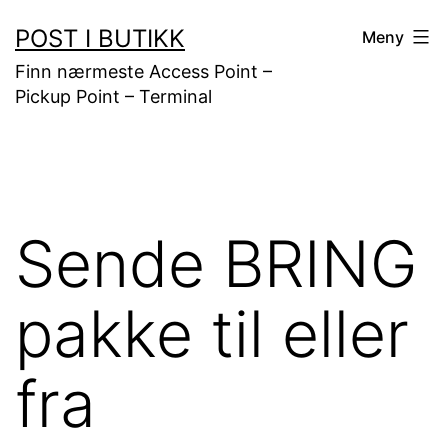
Gå
POST I BUTIKK
Meny
til
Finn nærmeste Access Point –
innhold
Pickup Point – Terminal
Sende BRING
pakke til eller
fra