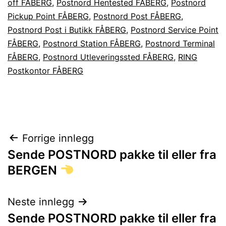
off FÅBERG
,
Postnord Hentested FÅBERG
,
Postnord
Pickup Point FÅBERG
,
Postnord Post FÅBERG
,
Postnord Post i Butikk FÅBERG
,
Postnord Service Point
FÅBERG
,
Postnord Station FÅBERG
,
Postnord Terminal
FÅBERG
,
Postnord Utleveringssted FÅBERG
,
RING
Postkontor FÅBERG
Innleggsnavigasjon
Forrige innlegg
Sende POSTNORD pakke til eller fra
BERGEN
Neste innlegg
Sende POSTNORD pakke til eller fra