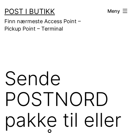
Gå
POST I BUTIKK
Meny
til
Finn nærmeste Access Point –
innhold
Pickup Point – Terminal
Sende
POSTNORD
pakke til eller