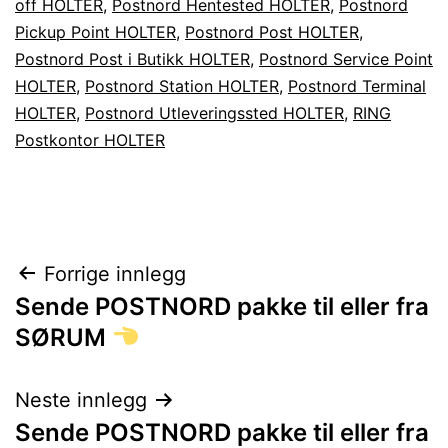
off HOLTER
,
Postnord Hentested HOLTER
,
Postnord
Pickup Point HOLTER
,
Postnord Post HOLTER
,
Postnord Post i Butikk HOLTER
,
Postnord Service Point
HOLTER
,
Postnord Station HOLTER
,
Postnord Terminal
HOLTER
,
Postnord Utleveringssted HOLTER
,
RING
Postkontor HOLTER
Innleggsnavigasjon
Forrige innlegg
Sende POSTNORD pakke til eller fra
SØRUM
Neste innlegg
Sende POSTNORD pakke til eller fra