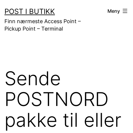
Gå
POST I BUTIKK
Meny
til
Finn nærmeste Access Point –
innhold
Pickup Point – Terminal
Sende
POSTNORD
pakke til eller