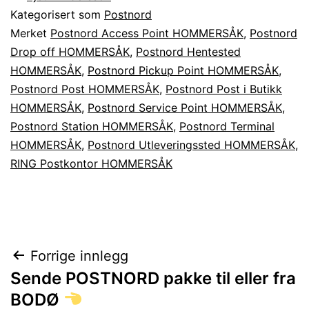
Kategorisert som
Postnord
Merket
Postnord Access Point HOMMERSÅK
,
Postnord
Drop off HOMMERSÅK
,
Postnord Hentested
HOMMERSÅK
,
Postnord Pickup Point HOMMERSÅK
,
Postnord Post HOMMERSÅK
,
Postnord Post i Butikk
HOMMERSÅK
,
Postnord Service Point HOMMERSÅK
,
Postnord Station HOMMERSÅK
,
Postnord Terminal
HOMMERSÅK
,
Postnord Utleveringssted HOMMERSÅK
,
RING Postkontor HOMMERSÅK
Innleggsnavigasjon
Forrige innlegg
Sende POSTNORD pakke til eller fra
BODØ