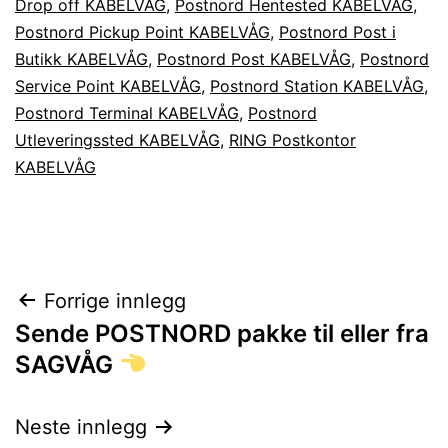
Drop off KABELVÅG
,
Postnord Hentested KABELVÅG
,
Postnord Pickup Point KABELVÅG
,
Postnord Post i
Butikk KABELVÅG
,
Postnord Post KABELVÅG
,
Postnord
Service Point KABELVÅG
,
Postnord Station KABELVÅG
,
Postnord Terminal KABELVÅG
,
Postnord
Utleveringssted KABELVÅG
,
RING Postkontor
KABELVÅG
Innleggsnavigasjon
Forrige innlegg
Sende POSTNORD pakke til eller fra
SAGVÅG
Neste innlegg