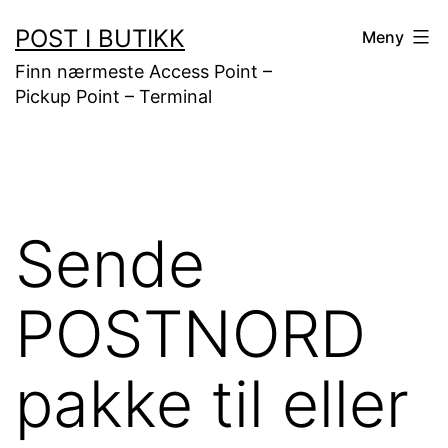
Gå
POST I BUTIKK
Meny
til
Finn nærmeste Access Point –
innhold
Pickup Point – Terminal
Sende
POSTNORD
pakke til eller