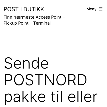
Gå
POST I BUTIKK
Meny
til
Finn nærmeste Access Point –
innhold
Pickup Point – Terminal
Sende
POSTNORD
pakke til eller