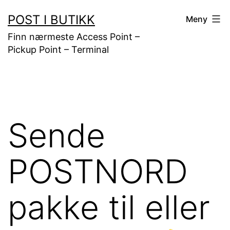
Gå
POST I BUTIKK
Meny
til
Finn nærmeste Access Point –
innhold
Pickup Point – Terminal
Sende
POSTNORD
pakke til eller