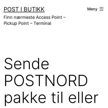
Gå
POST I BUTIKK
Meny
til
Finn nærmeste Access Point –
innhold
Pickup Point – Terminal
Sende
POSTNORD
pakke til eller