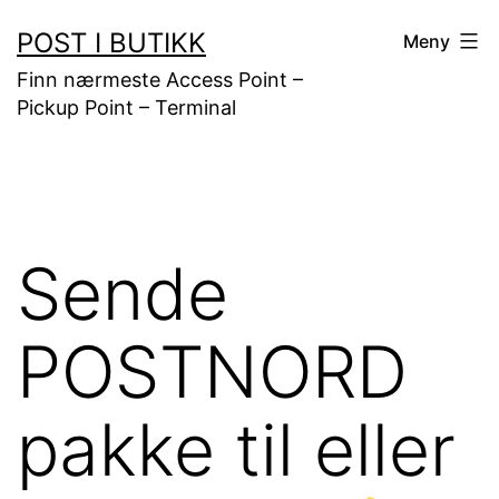
Gå
POST I BUTIKK
Meny
til
Finn nærmeste Access Point –
innhold
Pickup Point – Terminal
Sende
POSTNORD
pakke til eller