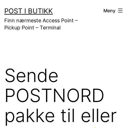
Gå
POST I BUTIKK
Meny
til
Finn nærmeste Access Point –
innhold
Pickup Point – Terminal
Sende
POSTNORD
pakke til eller