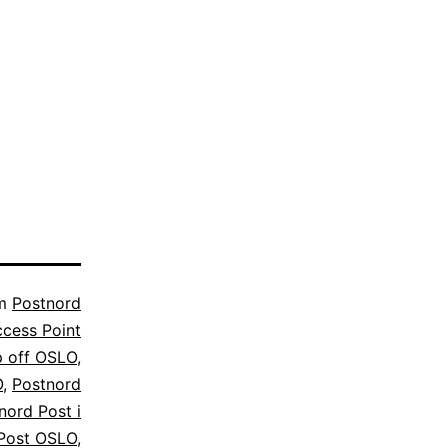
om
Postnord
cess Point
p off OSLO
,
O
,
Postnord
nord Post i
Post OSLO
,