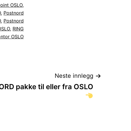
Point OSLO
,
O
,
Postnord
O
,
Postnord
 OSLO
,
RING
ontor OSLO
Neste innlegg
D pakke til eller fra OSLO