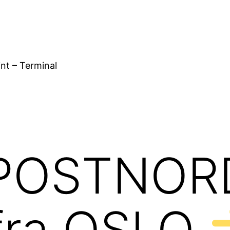
nt – Terminal
POSTNORD
r fra OSLO