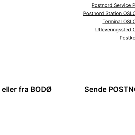
Postnord Service 
Postnord Station OSL
Terminal OSL
Utleveringssted
Postk
sjon
eller fra BODØ
Sende POSTNOR