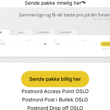
Sende pakke rimelig her
↷
Sende pakke billig her
Postnord Access Point OSLO
Postnord Post i Butikk OSLO
Postnord Drop off OSLO