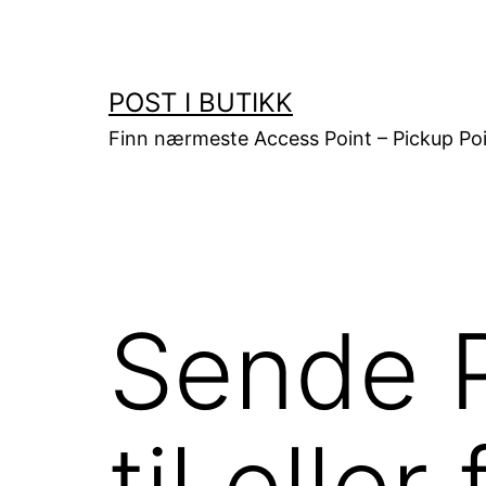
Gå
til
innhold
POST I BUTIKK
Finn nærmeste Access Point – Pickup Poi
Sende 
til elle