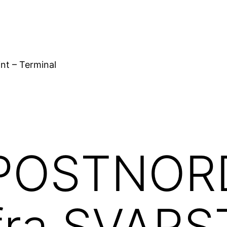
nt – Terminal
POSTNORD
er fra SVA