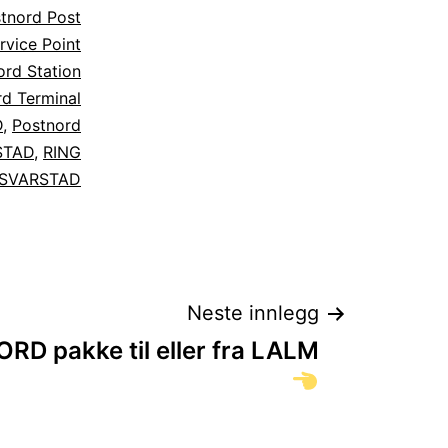
tnord Post
rvice Point
ord Station
d Terminal
D
,
Postnord
STAD
,
RING
 SVARSTAD
Neste innlegg
D pakke til eller fra LALM