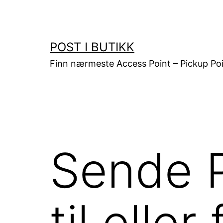
Gå
til
innhold
POST I BUTIKK
Finn nærmeste Access Point – Pickup Poi
Sende 
til ell