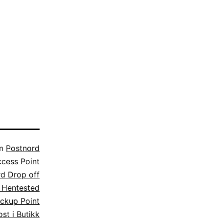
om
Postnord
cess Point
d Drop off
 Hentested
ickup Point
st i Butikk