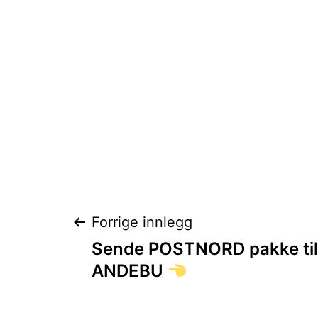
Innleggsnaviga
Forrige innlegg
Sende POSTNORD pakke til e
ANDEBU