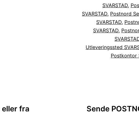
SVARSTAD
,
Pos
SVARSTAD
,
Postnord Se
SVARSTAD
,
Postn
SVARSTAD
,
Postnor
SVARSTA
Utleveringssted SVAR
Postkontor
sjon
ller fra
Sende POSTNOR