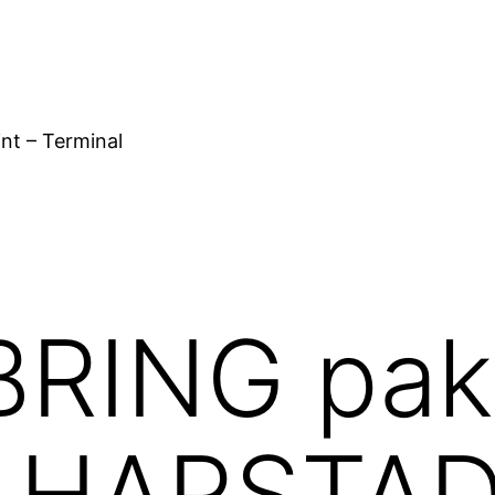
nt – Terminal
RING pakk
ra HARSTA