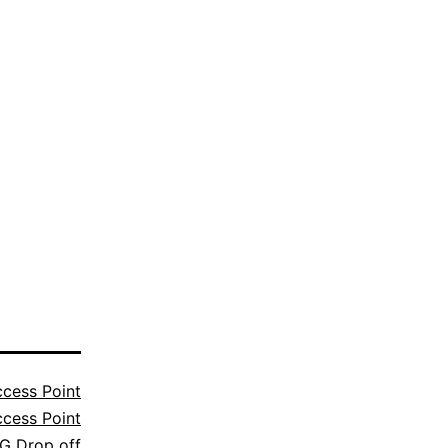
cess Point
cess Point
G Drop off