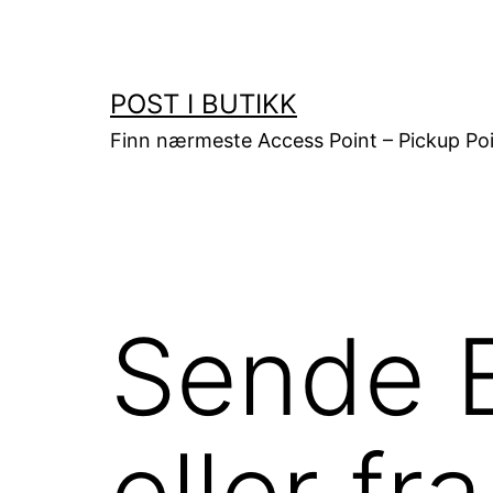
Gå
til
innhold
POST I BUTIKK
Finn nærmeste Access Point – Pickup Poi
Sende B
eller f