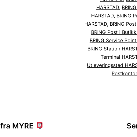
HARSTAD
,
BRING
HARSTAD
,
BRING Pi
HARSTAD
,
BRING Pos
BRING Post i Buti
BRING Service Poin
BRING Station HARS
Terminal HARS
Utleveringssted HAR
Postkonto
sjon
r fra MYRE
Se