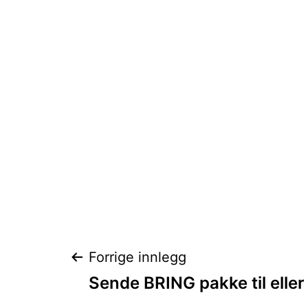
Innleggsnaviga
Forrige innlegg
Sende BRING pakke til elle