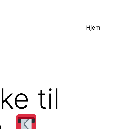
Hjem
e til
D