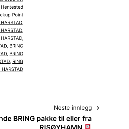
 Hentested
ckup Point
t HARSTAD
,
kk HARSTAD
,
t HARSTAD
,
TAD
,
BRING
TAD
,
BRING
STAD
,
RING
r HARSTAD
Neste innlegg
nde BRING pakke til eller fra
RISØYHAMN