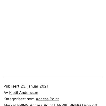
Publisert
23. januar 2021
Av
Kjetil Andersson
Kategorisert som
Access Point
Merket
BRING Access Point LARVIK
,
BRING Drop off