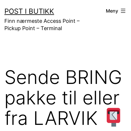
Gå
POST I BUTIKK
Meny
til
Finn nærmeste Access Point –
innhold
Pickup Point – Terminal
Sende BRING
pakke til eller
fra LARVIK