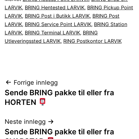
LARVIK
,
BRING Hentested LARVIK
,
BRING Pickup Point
LARVIK
,
BRING Post i Butikk LARVIK
,
BRING Post
LARVIK
,
BRING Service Point LARVIK
,
BRING Station
LARVIK
,
BRING Terminal LARVIK
,
BRING
Utleveringssted LARVIK
,
RING Postkontor LARVIK
Innleggsnavigasjon
Forrige innlegg
Sende BRING pakke til eller fra
HORTEN
Neste innlegg
Sende BRING pakke til eller fra