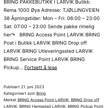
BRING PAKKEBUTIKK I LARVIK Butikk:
Rema 1000 Øya Adresse: TJØLLINGVEIEN
38 Åpningstider: Mon – Fri: 06:00 – 23:00
Sat: 07:00 – 23:00 Sende pakke rimelig
her↷ BRING Access Point LARVIK BRING
Post i Butikk LARVIK BRING Drop off
LARVIK BRING Utleveringssted LARVIK
BRING Service Point LARVIK BRING
Sende
Pickup…
Fortsett å lese
BRING
pakke
Publisert
21. juni 2023
til
Kategorisert som
Bring
eller
Merket
BRING Access Point LARVIK
,
BRING Drop off
LARVIK
,
BRING Hentested LARVIK
,
BRING Pickup Point