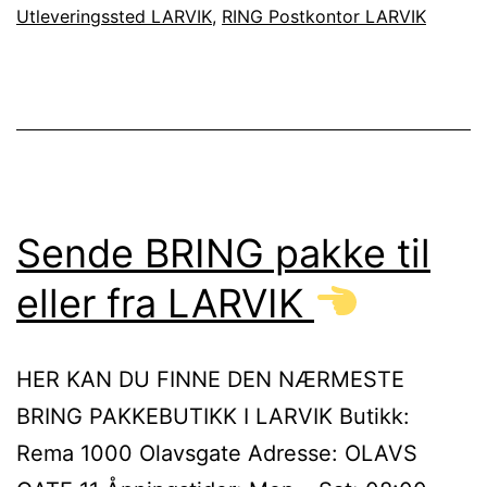
Utleveringssted LARVIK
,
RING Postkontor LARVIK
Sende BRING pakke til
eller fra LARVIK
HER KAN DU FINNE DEN NÆRMESTE
BRING PAKKEBUTIKK I LARVIK Butikk:
Rema 1000 Olavsgate Adresse: OLAVS