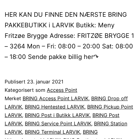
HER KAN DU FINNE DEN NÆRSTE BRING
PAKKEBUTIKK i LARVIK Butikk: Meny
Fritzøe Brygge Adresse: FRITZØE BRYGGE 1
– 3264 Mon – Fri: 08:00 – 20:00 Sat: 08:00
– 18:00 Sende pakke billig her↷
Publisert
23. januar 2021
Kategorisert som
Access Point
Merket
BRING Access Point LARVIK
,
BRING Drop off
LARVIK
,
BRING Hentested LARVIK
,
BRING Pickup Point
LARVIK
,
BRING Post i Butikk LARVIK
,
BRING Post
LARVIK
,
BRING Service Point LARVIK
,
BRING Station
LARVIK
,
BRING Terminal LARVIK
,
BRING