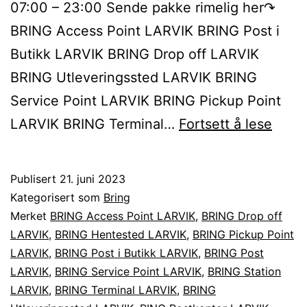
07:00 – 23:00 Sende pakke rimelig her↷
BRING Access Point LARVIK BRING Post i
Butikk LARVIK BRING Drop off LARVIK
BRING Utleveringssted LARVIK BRING
Service Point LARVIK BRING Pickup Point
Send
LARVIK BRING Terminal…
Fortsett å lese
BRIN
pakk
Publisert
21. juni 2023
til
Kategorisert som
Bring
eller
Merket
BRING Access Point LARVIK
,
BRING Drop off
LARVIK
,
BRING Hentested LARVIK
,
BRING Pickup Point
fra
LARVIK
,
BRING Post i Butikk LARVIK
,
BRING Post
LARV
LARVIK
,
BRING Service Point LARVIK
,
BRING Station
LARVIK
,
BRING Terminal LARVIK
,
BRING