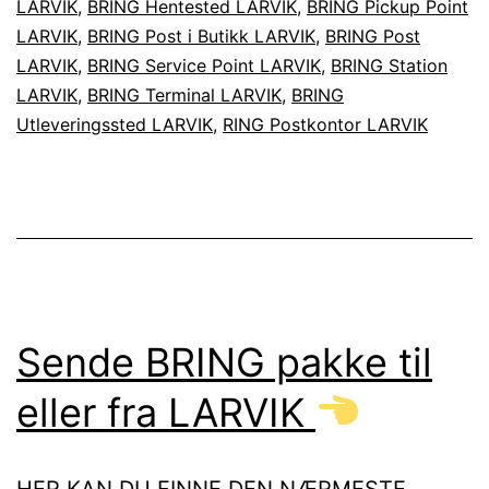
LARVIK
,
BRING Hentested LARVIK
,
BRING Pickup Point
fra
LARVIK
,
BRING Post i Butikk LARVIK
,
BRING Post
LARVIK
LARVIK
,
BRING Service Point LARVIK
,
BRING Station
LARVIK
,
BRING Terminal LARVIK
,
BRING
Utleveringssted LARVIK
,
RING Postkontor LARVIK
Sende BRING pakke til
eller fra LARVIK
HER KAN DU FINNE DEN NÆRMESTE