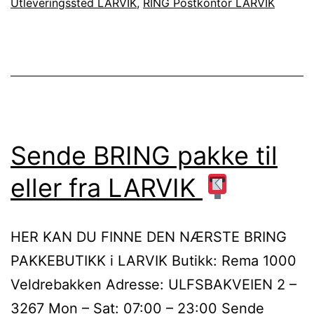
Utleveringssted LARVIK
,
RING Postkontor LARVIK
Sende BRING pakke til
eller fra LARVIK
HER KAN DU FINNE DEN NÆRSTE BRING
PAKKEBUTIKK i LARVIK Butikk: Rema 1000
Veldrebakken Adresse: ULFSBAKVEIEN 2 –
3267 Mon – Sat: 07:00 – 23:00 Sende