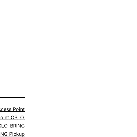
cess Point
oint OSLO
,
SLO
,
BRING
ING Pickup