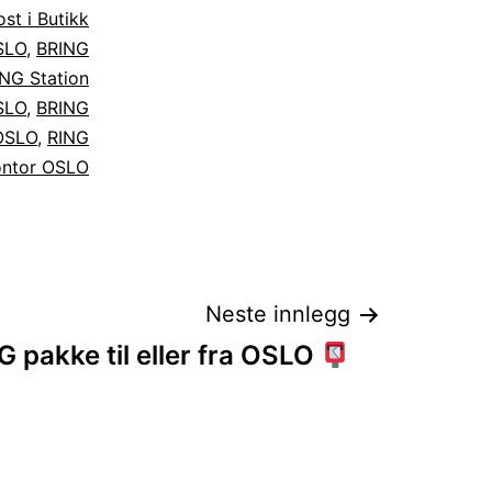
st i Butikk
SLO
,
BRING
NG Station
SLO
,
BRING
 OSLO
,
RING
ontor OSLO
Neste innlegg
 pakke til eller fra OSLO