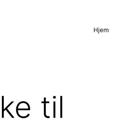
Hjem
e til