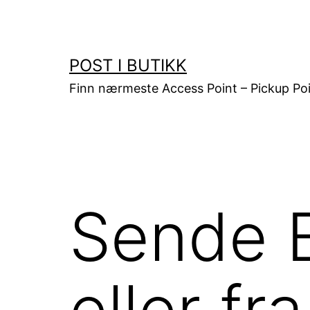
Gå
til
innhold
POST I BUTIKK
Finn nærmeste Access Point – Pickup Poi
Sende B
eller f