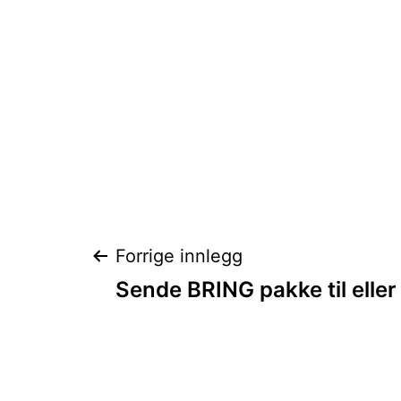
Innleggsnaviga
Forrige innlegg
Sende BRING pakke til elle