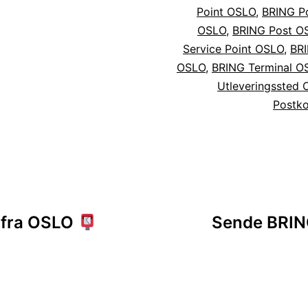
Point OSLO
,
BRING Po
OSLO
,
BRING Post O
Service Point OSLO
,
BRI
OSLO
,
BRING Terminal O
Utleveringssted
Postk
sjon
r fra OSLO
Sende BRING