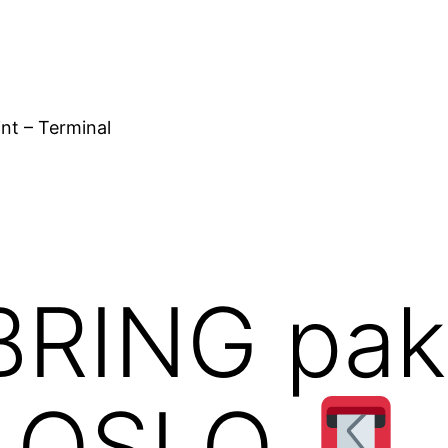
nt – Terminal
RING pakk
ra OSLO