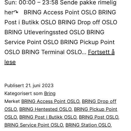
Sun: 00:00 – 23:58 Sende pakke rimelig
her↷ BRING Access Point OSLO BRING
Post i Butikk OSLO BRING Drop off OSLO
BRING Utleveringssted OSLO BRING
Service Point OSLO BRING Pickup Point
OSLO BRING Terminal OSLO…
Fortsett å
Sende
lese
BRING
pakke
Publisert
21. juni 2023
til
Kategorisert som
Bring
eller
Merket
BRING Access Point OSLO
,
BRING Drop off
OSLO
,
BRING Hentested OSLO
,
BRING Pickup Point
fra
OSLO
,
BRING Post i Butikk OSLO
,
BRING Post OSLO
,
OSLO
BRING Service Point OSLO
,
BRING Station OSLO
,