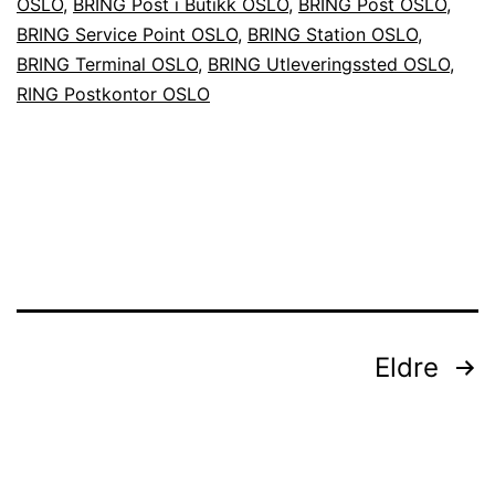
OSLO
,
BRING Post i Butikk OSLO
,
BRING Post OSLO
,
OSLO
BRING Service Point OSLO
,
BRING Station OSLO
,
BRING Terminal OSLO
,
BRING Utleveringssted OSLO
,
RING Postkontor OSLO
Innleggnavigasjon
Eldre