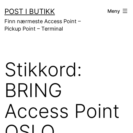
Gå
POST I BUTIKK
Meny
til
Finn nærmeste Access Point –
innhold
Pickup Point – Terminal
Stikkord:
BRING
Access Point
OSLO