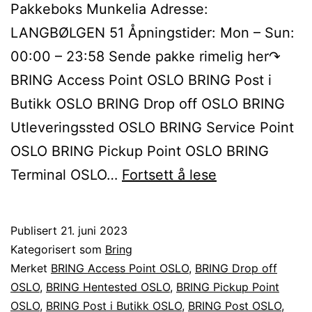
Pakkeboks Munkelia Adresse:
LANGBØLGEN 51 Åpningstider: Mon – Sun:
00:00 – 23:58 Sende pakke rimelig her↷
BRING Access Point OSLO BRING Post i
Butikk OSLO BRING Drop off OSLO BRING
Utleveringssted OSLO BRING Service Point
OSLO BRING Pickup Point OSLO BRING
Sende
Terminal OSLO…
Fortsett å lese
BRING
pakke
Publisert
21. juni 2023
til
Kategorisert som
Bring
eller
Merket
BRING Access Point OSLO
,
BRING Drop off
OSLO
,
BRING Hentested OSLO
,
BRING Pickup Point
fra
OSLO
,
BRING Post i Butikk OSLO
,
BRING Post OSLO
,