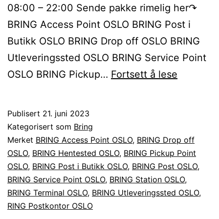
08:00 – 22:00 Sende pakke rimelig her↷
BRING Access Point OSLO BRING Post i
Butikk OSLO BRING Drop off OSLO BRING
Utleveringssted OSLO BRING Service Point
Sende
OSLO BRING Pickup…
Fortsett å lese
BRING
pakke
Publisert
21. juni 2023
til
Kategorisert som
Bring
eller
Merket
BRING Access Point OSLO
,
BRING Drop off
OSLO
,
BRING Hentested OSLO
,
BRING Pickup Point
fra
OSLO
,
BRING Post i Butikk OSLO
,
BRING Post OSLO
,
OSLO
BRING Service Point OSLO
,
BRING Station OSLO
,
BRING Terminal OSLO
,
BRING Utleveringssted OSLO
,
RING Postkontor OSLO