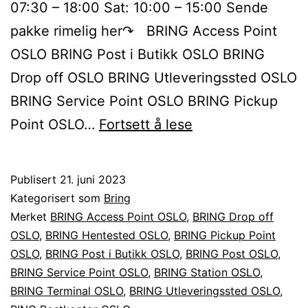
07:30 – 18:00 Sat: 10:00 – 15:00 Sende
pakke rimelig her↷ BRING Access Point
OSLO BRING Post i Butikk OSLO BRING
Drop off OSLO BRING Utleveringssted OSLO
BRING Service Point OSLO BRING Pickup
Sende
Point OSLO…
Fortsett å lese
BRING
pakke
Publisert
21. juni 2023
til
Kategorisert som
Bring
eller
Merket
BRING Access Point OSLO
,
BRING Drop off
OSLO
,
BRING Hentested OSLO
,
BRING Pickup Point
fra
OSLO
,
BRING Post i Butikk OSLO
,
BRING Post OSLO
,
OSLO
BRING Service Point OSLO
,
BRING Station OSLO
,
BRING Terminal OSLO
,
BRING Utleveringssted OSLO
,