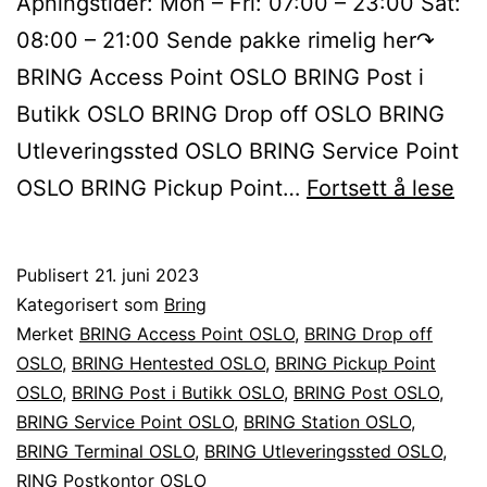
Åpningstider: Mon – Fri: 07:00 – 23:00 Sat:
08:00 – 21:00 Sende pakke rimelig her↷
BRING Access Point OSLO BRING Post i
Butikk OSLO BRING Drop off OSLO BRING
Utleveringssted OSLO BRING Service Point
Se
OSLO BRING Pickup Point…
Fortsett å lese
BR
pa
Publisert
21. juni 2023
til
Kategorisert som
Bring
ell
Merket
BRING Access Point OSLO
,
BRING Drop off
OSLO
,
BRING Hentested OSLO
,
BRING Pickup Point
fra
OSLO
,
BRING Post i Butikk OSLO
,
BRING Post OSLO
,
OS
BRING Service Point OSLO
,
BRING Station OSLO
,
BRING Terminal OSLO
,
BRING Utleveringssted OSLO
,
RING Postkontor OSLO