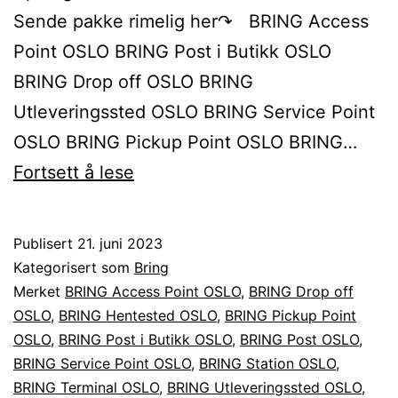
Sende pakke rimelig her↷ BRING Access
Point OSLO BRING Post i Butikk OSLO
BRING Drop off OSLO BRING
Utleveringssted OSLO BRING Service Point
OSLO BRING Pickup Point OSLO BRING…
Sende
Fortsett å lese
BRING
pakke
Publisert
21. juni 2023
til
Kategorisert som
Bring
eller
Merket
BRING Access Point OSLO
,
BRING Drop off
OSLO
,
BRING Hentested OSLO
,
BRING Pickup Point
fra
OSLO
,
BRING Post i Butikk OSLO
,
BRING Post OSLO
,
OSLO
BRING Service Point OSLO
,
BRING Station OSLO
,
BRING Terminal OSLO
,
BRING Utleveringssted OSLO
,