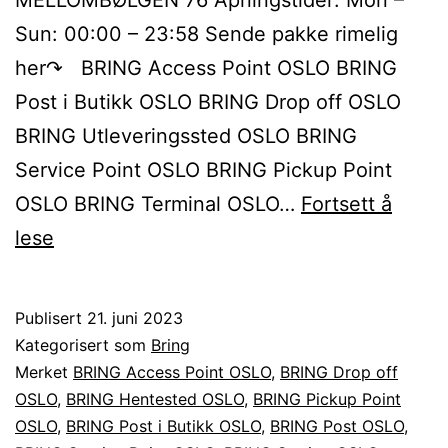
Sun: 00:00 – 23:58 Sende pakke rimelig
her↷ BRING Access Point OSLO BRING
Post i Butikk OSLO BRING Drop off OSLO
BRING Utleveringssted OSLO BRING
Service Point OSLO BRING Pickup Point
OSLO BRING Terminal OSLO…
Fortsett å
Sende
lese
BRING
pakke
Publisert
21. juni 2023
til
Kategorisert som
Bring
eller
Merket
BRING Access Point OSLO
,
BRING Drop off
OSLO
,
BRING Hentested OSLO
,
BRING Pickup Point
fra
OSLO
,
BRING Post i Butikk OSLO
,
BRING Post OSLO
,
OSLO