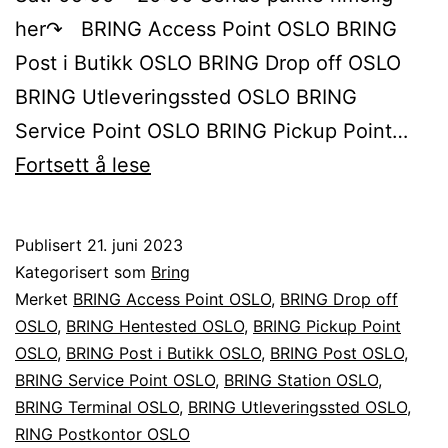
her↷ BRING Access Point OSLO BRING
Post i Butikk OSLO BRING Drop off OSLO
BRING Utleveringssted OSLO BRING
Service Point OSLO BRING Pickup Point…
Sende
Fortsett å lese
BRING
pakke
Publisert
21. juni 2023
til
Kategorisert som
Bring
eller
Merket
BRING Access Point OSLO
,
BRING Drop off
OSLO
,
BRING Hentested OSLO
,
BRING Pickup Point
fra
OSLO
,
BRING Post i Butikk OSLO
,
BRING Post OSLO
,
OSLO
BRING Service Point OSLO
,
BRING Station OSLO
,
BRING Terminal OSLO
,
BRING Utleveringssted OSLO
,
RING Postkontor OSLO