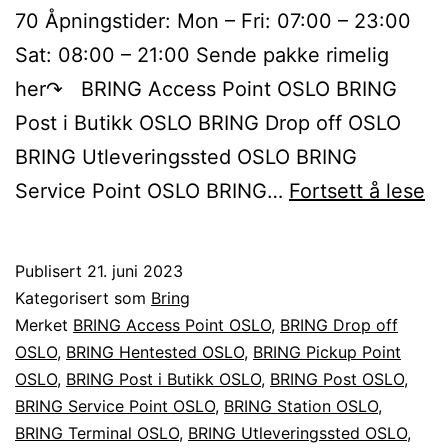
70 Åpningstider: Mon – Fri: 07:00 – 23:00
Sat: 08:00 – 21:00 Sende pakke rimelig
her↷ BRING Access Point OSLO BRING
Post i Butikk OSLO BRING Drop off OSLO
BRING Utleveringssted OSLO BRING
S
Service Point OSLO BRING…
Fortsett å lese
B
pa
Publisert
21. juni 2023
til
Kategorisert som
Bring
el
Merket
BRING Access Point OSLO
,
BRING Drop off
OSLO
,
BRING Hentested OSLO
,
BRING Pickup Point
fr
OSLO
,
BRING Post i Butikk OSLO
,
BRING Post OSLO
,
O
BRING Service Point OSLO
,
BRING Station OSLO
,
BRING Terminal OSLO
,
BRING Utleveringssted OSLO
,