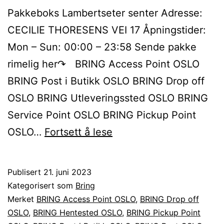
Pakkeboks Lambertseter senter Adresse:
CECILIE THORESENS VEI 17 Åpningstider:
Mon – Sun: 00:00 – 23:58 Sende pakke
rimelig her↷ BRING Access Point OSLO
BRING Post i Butikk OSLO BRING Drop off
OSLO BRING Utleveringssted OSLO BRING
Service Point OSLO BRING Pickup Point
Sende
OSLO…
Fortsett å lese
BRING
pakke
Publisert
21. juni 2023
til
Kategorisert som
Bring
eller
Merket
BRING Access Point OSLO
,
BRING Drop off
OSLO
,
BRING Hentested OSLO
,
BRING Pickup Point
fra