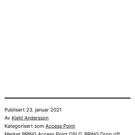
Publisert
23. januar 2021
Av
Kjetil Andersson
Kategorisert som
Access Point
Merket
BRING Access Point OSLO
,
BRING Drop off