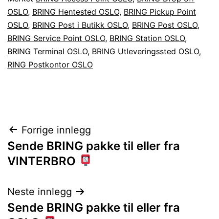
OSLO
,
BRING Hentested OSLO
,
BRING Pickup Point
OSLO
,
BRING Post i Butikk OSLO
,
BRING Post OSLO
,
BRING Service Point OSLO
,
BRING Station OSLO
,
BRING Terminal OSLO
,
BRING Utleveringssted OSLO
,
RING Postkontor OSLO
Innleggsnavigasjon
Forrige innlegg
Sende BRING pakke til eller fra
VINTERBRO
Neste innlegg
Sende BRING pakke til eller fra