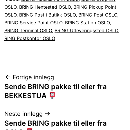
OSLO
,
BRING Hentested OSLO
,
BRING Pickup Point
OSLO
,
BRING Post i Butikk OSLO
,
BRING Post OSLO
,
BRING Service Point OSLO
,
BRING Station OSLO
,
BRING Terminal OSLO
,
BRING Utleveringssted OSLO
,
RING Postkontor OSLO
Innleggsnavigasjon
Forrige innlegg
Sende BRING pakke til eller fra
BEKKESTUA
Neste innlegg
Sende BRING pakke til eller fra