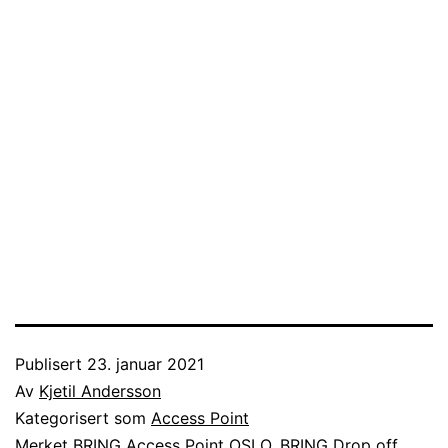
Publisert
23. januar 2021
Av
Kjetil Andersson
Kategorisert som
Access Point
Merket
BRING Access Point OSLO
,
BRING Drop off