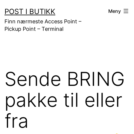
Gå
POST I BUTIKK
Meny
til
Finn nærmeste Access Point –
innhold
Pickup Point – Terminal
Sende BRING
pakke til eller
fra