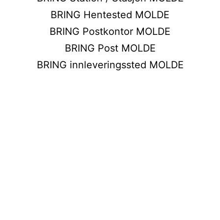
BRING Hentested MOLDE
BRING Postkontor MOLDE
BRING Post MOLDE
BRING innleveringssted MOLDE